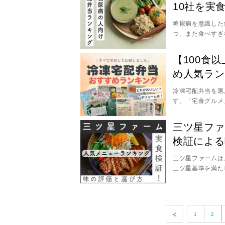
10社を実
OFF※で安く買
ト総額（税込）と
糖尿病を意識した
つ。また食べすぎ
では宅配弁当サー
の宅配弁当TOP
【100食
糖質・カロリー・
め人気ラン
し、食事の取り入
ことをおすすめし
冷凍宅配弁当を選
す。「宅食グルメ
徹底比較を行いま
なら三ツ星ファー
三ツ星ファ
応など、ニーズ別
検証による
にしたランキング
三ツ星ファームは、
三ツ星基準を満た
し、すべてのメニ
い？」「初回は何
のが近道。 本記
を本音で紹介。さ
1
2
まで詳しく解説し