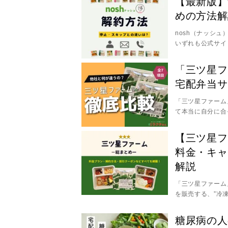
【最新版】
では、ご飯なしと
めの方法解
た場合の栄養バラ
ます。 >> ご飯
nosh（ナッシ
になる方はこちら
いずれも公式サイ
は見つけにくい場
約の違いは何か」
「三ツ星フ
記事では解約・停
宅配弁当サ
解約できないとき
す。 >> 解約ま
「三ツ星ファーム
>> 解約・停止
て本当に自分に合
では、その悩みを
ューの種類など9
【三ツ星フ
底分析しました。
料金・キャ
解説
「三ツ星ファーム
を販売する、”冷
果では星4以上と高
の注文だけでもす
糖尿病の人
は、15社以上の