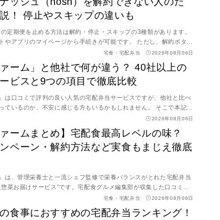
ナッシュ（nosh）を解約できない人のた
ご飯付きの両方を実食し、写真付きで食べ応えを比較。白米を追加し
説！ 停止やスキップの違いも
ンスや満腹感の違い、満足度を上げる食べ方のコツまで詳しく解説し
なしでも足りるのか不安な方はこちら >> 白米を追加してもいいのか気
ュ）の定期便を止める方法は解約・停止・スキップの3種類があります。
 >> 量が足りないと感じる方はこちら
トやアプリのマイページから手続きが可能です。 ただし、解約ボタン
所にあるため注意が必要です。「違約金は発生するのか」「停止と解
宅食・宅配弁当
2026年08月06日
といった疑問も、事前に確認しておくとトラブルを避けられます。 本
ァーム」と他社で何が違う？ 40社以上の
止・スキップの違いと手続き完了までの操作手順を画像付きで紹介。
ービスと9つの項目で徹底比較
の対処法や再開方法など、つまずきやすい点をまとめて確認できま
での手順が知りたい人はこちら >> 解約できずに困っている人はこちら
」は口コミで評判の良い人気の宅配弁当サービスですが、他社と比べ
・スキップの違いが知りたい人はこちら
っているのか、不安に感じる方もいるかもしれません。 そこで本記事
解消するため、40社以上の宅配弁当サービスを料金・おいしさ・メニ
2026年08月06日
項目で比較し、トップ3を厳選。「三ツ星ファーム」と他社の違いを徹
ァームまとめ】宅配食最高レベルの味？
ぜひ参考にしてみてください。
ンペーン・解約方法など実食もまじえ徹底
」は、管理栄養士と一流シェフ監修で栄養バランスがとれた宅配弁当
凍惣菜お届けサービス”です。宅配食グルメ編集部が収集した口コミ結
評価！ ●いくらで購入できるのか ●まずいのか、おいしいのか ●1回
宅食・宅配弁当
2026年08月06日
ぐ解約できるのか ●他社と比べて何が違うのか……など。 本記事で
の食事におすすめの宅配弁当ランキング！
冷凍弁当を食べてきた筆者が、メリット・デメリット、初回4,500円