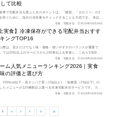
食して比較
う方法などのお得情報を紹介します。 ※ブランドサイト定期14食セッ
の比較
食事で宅配弁当を選ぶときのポイントは、「糖質」「カロリー」の2
を防ぐために、塩分の含有量をチェックすることも大切です。 本記事
ビス10社を比較してわかった「糖質の摂取量が気になる人におすすめ
宅食・宅配弁当
2026年08月06日
5」をランキング形式で紹介。宅食グルメ編集部が宅配弁当を実食し、
以上実食】冷凍保存ができる宅配弁当おすす
塩分・料金・美味しさといったいくつかの項目で比較しました。 ただ
キングTOP16
れ方や摂取量には個人差があるため、事前にかかりつけ医に相談する
ます。
ぶ際は、安さだけでなく味・価格・使いやすさのバランスが重要で
」では30社以上のサービスから100食以上を実食し、これら3項目で
した。 その結果、総合バランスではナッシュ（nosh）が1位、味重視
宅食・宅配弁当
2026年08月06日
ムがおすすめです。また、一人暮らし向け・高齢者向け・食事制限対
ーム人気メニューランキング2026｜実食
のおすすめサービスも厳選しました。 本記事では、実食データをもと
味の評価と選び方
TOP16と、目的別のおすすめサービスをご紹介します。
350kcal以下・高タンパク質（15g以上）・低糖質（25g以下）の
したメニューが125種類以上選べる冷凍宅配弁当サービスです。 ただ
ューが三ツ星基準に該当するわけではありません。「どれが美味し
宅食・宅配弁当
2026年08月06日
を選ぶ？」と迷ったら、人気ランキングや実食レビューを参考にする
事では、実際に食べて美味しかったメニュー・イマイチだったメニュー
らに、公式サイトの人気ランキングTOP10や便利なメニュー選び機能
3
4
5
6
ます。 >>人気メニューランキングはこちら >>正直微妙だったメニュ