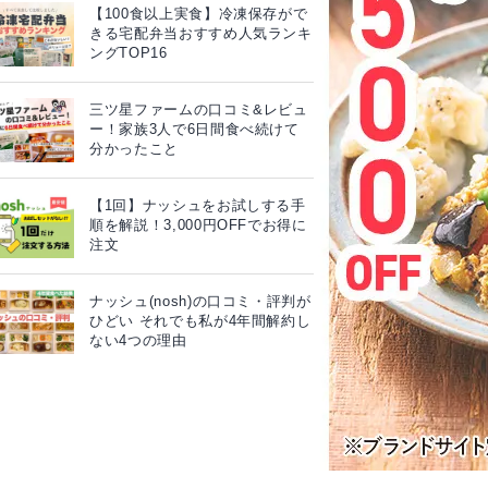
【100食以上実食】冷凍保存がで
きる宅配弁当おすすめ人気ランキ
ングTOP16
三ツ星ファームの口コミ&レビュ
ー！家族3人で6日間食べ続けて
分かったこと
【1回】ナッシュをお試しする手
順を解説！3,000円OFFでお得に
注文
ナッシュ(nosh)の口コミ・評判が
ひどい それでも私が4年間解約し
ない4つの理由