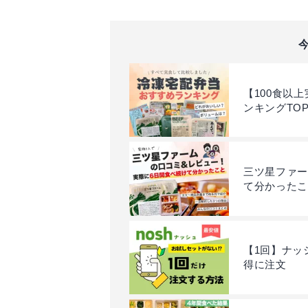
ーはこちら >>
徴はこちら
【100食以
ンキングTOP
三ツ星ファー
て分かったこ
【1回】ナッ
得に注文