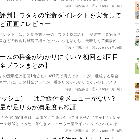
本記事ではお試しセットの代わりとなるプランや割引はないのか、料
宅食・宅配弁当
2026年08月06日
しました。
評判】ワタミの宅食ダイレクトを実食して
ど正直にレビュー
イレクト」は、外食事業大手の「ワタミ株式会社」が運営する宅食サ
屋などの飲食店経営で培ったノウハウを活かし、美味しくて健康的な
ます。 本記事では、そんな「ワタミの宅食ダイレクト」の口コミ・評
宅食・宅配弁当
2026年08月06日
法などについて徹底解説。実際に商品を注文し、メニューの味やボリ
ームの料金がわかりにくい？初回と2回目
ビューしました。「ワタミの宅食ダイレクト」に興味がある方はぜひ
全プランまとめ】
」の定期便は初回1食あたり497円で購入できますが、継続する場合
ますよね。どの料金プランが一番安いのかわかりにくいのもデメリッ
各コース（7食・14食・21食）の料金詳細や、2回目以降もお得に継続
宅食・宅配弁当
2026年08月06日
法を紹介します。 冷凍宅配弁当として高いのか安いのか、他社サービ
（ナッシュ）」はご飯付きメニューがない？
もまとめています。利用者50人に調査したアンケート結果とあわせ
量が足りるか満足度も検証
てみてください。
ュ）の冷凍宅配弁当は、基本的にご飯は付いてきません（主菜1品＋副菜
レーや炒飯といったご飯付きメニューも一部ラインナップされていま
際に食べ比べるとご飯付きメニューの方がご飯の量が控えめで、むしろ
宅食・宅配弁当
2026年08月06日
に白米を添えたほうが満足度が高いと感じる点がありました。 本記事