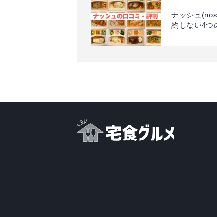
ナッシュ(n
約しない4つ