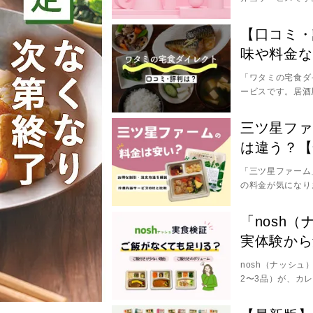
年1月頃に終了。
金周りを徹底調査
【口コミ・
味や料金な
「ワタミの宅食ダ
ービスです。居酒
食事を提供してい
判や注文・解約方
三ツ星ファ
ューム感も実食レ
は違う？【
ご覧ください。
「三ツ星ファーム
の料金が気になり
ト。 本記事では
できる安い注文方
「nosh
スと比較した結果
実体験から
て、ぜひ参考にし
nosh（ナッシ
2〜3品）が、カ
す。 ただし、実
ご飯なしメニュー