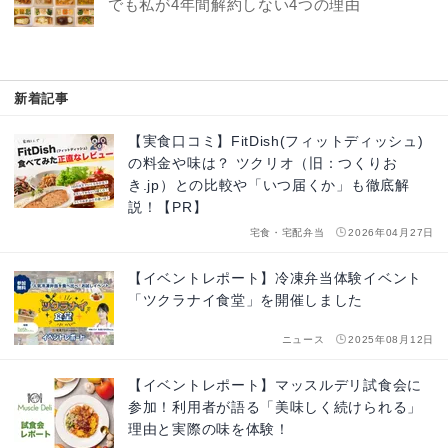
でも私が4年間解約しない4つの理由
新着記事
【実食口コミ】FitDish(フィットディッシュ)
の料金や味は？ ツクリオ（旧：つくりお
き.jp）との比較や「いつ届くか」も徹底解
説！【PR】
宅食・宅配弁当
2026年04月27日
【イベントレポート】冷凍弁当体験イベント
「ツクラナイ食堂」を開催しました
ニュース
2025年08月12日
【イベントレポート】マッスルデリ試食会に
参加！利用者が語る「美味しく続けられる」
理由と実際の味を体験！