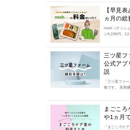
【早見表
ヵ月の総
nosh（ナッシ
ン6,206円、12食
三ツ星フ
公式アプ
説
「三ツ星ファー
能です。 長期
まごころ
や1ヵ月
「まごころケア