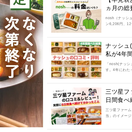
ヵ月の総
nosh（ナッシ
ン6,206円、12食
ナッシュ(
私が4年
「nosh(ナ
す。4年にわた
三ツ星フ
日間食べ
三ツ星ファーム
当」のイメージ