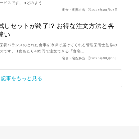
ビスです。 ●どのよう...
宅食・宅配弁当
2026年08月06日
試しセットが終了!? お得な注文方法と各
違い
栄養バランスのとれた食事を冷凍で届けてくれる管理栄養士監修の
です。 1食あたり495円で注文できる「食宅...
宅食・宅配弁当
2026年08月06日
着記事をもっと見る