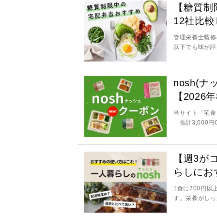
【糖質制
12社比
管理栄養士監修
以下でも味が評
nosh
【2026
当サイト「宅食
「合計3,000
【週3が
らしにお
1食に700円
す。栄養がしっ