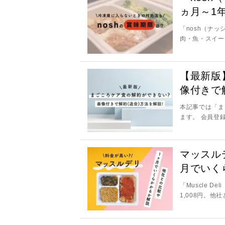
ヵ月～1
「nosh（ナ
肉・魚・スイー
【最新版
像付きで
本記事では「ま
ます。 会員登
マッスル
月でいく
「Muscle 
1,008円。他