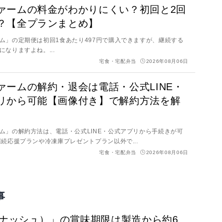
ァームの料金がわかりにくい？初回と2回
？【全プランまとめ】
ム」の定期便は初回1食あたり497円で購入できますが、継続する
なりますよね。...
宅食・宅配弁当
2026年08月06日
ァームの解約・退会は電話・公式LINE・
リから可能【画像付き】で解約方法を解
ム」の解約方法は、電話・公式LINE・公式アプリから手続きが可
継続応援プランや冷凍庫プレゼントプラン以外で...
宅食・宅配弁当
2026年08月06日
事
h（ナッシュ）」の賞味期限は製造から約6