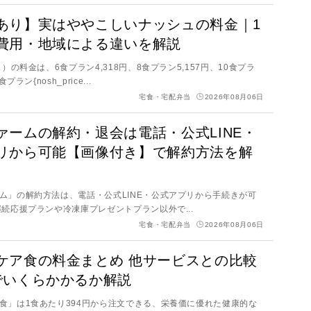
あり】実はややこしいナッシュの料金｜1
費用・地域による違いを解説
ュ）の料金は、6食プラン4,318円、8食プラン5,157円、10食プラ
プラン{nosh_price...
宅食・宅配弁当
2026年08月06日
ァームの解約・退会は電話・公式LINE・
リから可能【画像付き】で解約方法を解
ム」の解約方法は、電話・公式LINE・公式アプリから手続きが可
継続応援プランや冷凍庫プレゼントプラン以外で...
宅食・宅配弁当
2026年08月06日
ケア食の料金まとめ 他サービスとの比較
でいくらかかるか解説
食」は1食あたり394円から注文できる、栄養価に優れた健康的な