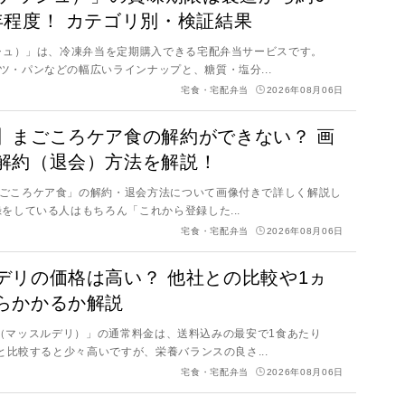
年程度！ カテゴリ別・検証結果
ッシュ）」は、冷凍弁当を定期購入できる宅配弁当サービスです。
ツ・パンなどの幅広いラインナップと、糖質・塩分...
宅食・宅配弁当
2026年08月06日
】まごころケア食の解約ができない？ 画
解約（退会）方法を解説！
ごころケア食」の解約・退会方法について画像付きで詳しく解説し
録をしている人はもちろん「これから登録した...
宅食・宅配弁当
2026年08月06日
デリの価格は高い？ 他社との比較や1ヵ
らかかるか解説
Deli（マッスルデリ）」の通常料金は、送料込みの最安で1食あたり
社と比較すると少々高いですが、栄養バランスの良さ...
宅食・宅配弁当
2026年08月06日