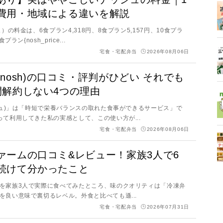
費用・地域による違いを解説
ュ）の料金は、6食プラン4,318円、8食プラン5,157円、10食プラ
プラン{nosh_price...
宅食・宅配弁当
2026年08月06日
nosh)の口コミ・評判がひどい それでも
間解約しない4つの理由
ッシュ)」は「時短で栄養バランスの取れた食事ができるサービス」で
って利用してきた私の実感として、この使い方が...
宅食・宅配弁当
2026年08月06日
ァームの口コミ&レビュー！家族3人で6
続けて分かったこと
を家族3人で実際に食べてみたところ、味のクオリティは「冷凍弁
を良い意味で裏切るレベル。外食と比べても遜...
宅食・宅配弁当
2026年07月31日