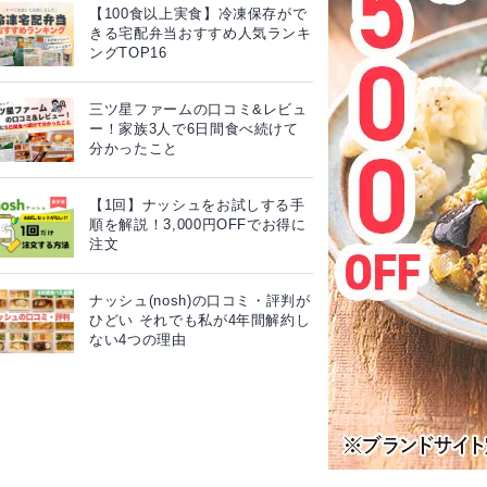
【100食以上実食】冷凍保存がで
きる宅配弁当おすすめ人気ランキ
ングTOP16
三ツ星ファームの口コミ&レビュ
ー！家族3人で6日間食べ続けて
分かったこと
【1回】ナッシュをお試しする手
順を解説！3,000円OFFでお得に
注文
ナッシュ(nosh)の口コミ・評判が
ひどい それでも私が4年間解約し
ない4つの理由