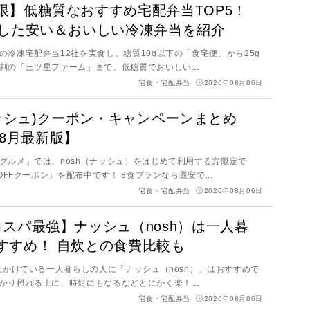
限】低糖質なおすすめ宅配弁当TOP5！
較した安い＆おいしい冷凍弁当を紹介
の冷凍宅配弁当12社を実食し、糖質10g以下の「食宅便」から25g
判の「三ツ星ファーム」まで、低糖質でおいしい...
宅食・宅配弁当
2026年08月06日
(ナッシュ)クーポン・キャンペーンまとめ
年8月最新版】
グルメ」では、nosh（ナッシュ）をはじめて利用する方限定で
円OFFクーポン」を配布中です！ 8食プランなら最安で...
宅食・宅配弁当
2026年08月06日
コスパ最強】ナッシュ（nosh）は一人暮
すすめ！ 自炊との食費比較も
以上かけている一人暮らしの人に「ナッシュ（nosh）」はおすすめで
かり摂れる上に、時短にもなるなどとにかく楽！...
宅食・宅配弁当
2026年08月06日