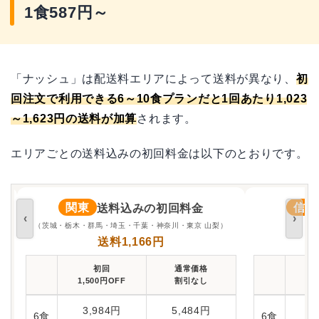
1食587円～
「ナッシュ」は配送料エリアによって送料が異なり、
初
回注文で利用できる6～10食プランだと1回あたり1,023
～1,623円の送料が加算
されます。
エリアごとの送料込みの初回料金は以下のとおりです。
関東
信越
送料込みの初回料金
‹
›
（茨城・栃木・群馬・埼玉・千葉・神奈川・東京 山梨）
送料1,166円
初回
通常価格
1,500円OFF
割引なし
1,
3,984円
5,484円
4
6食
6食