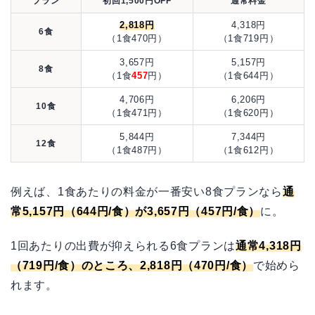
プラン
初回1,500円OFF
通常料金
2,818円
4,318円
6食
（1食470円）
（1食719円）
3,657円
5,157円
8食
（1食
457
円）
（1食644円）
4,706円
6,206円
10食
（1食471円）
（1食620円）
5,844円
7,344円
12食
（1食487円）
（1食612円）
例えば、1食あたりの料金が一番安い8食プランなら
通
常5,157円（644円/食）が3,657円（457円/食）
に。
1回あたりの出費が抑えられる6食プランは
通常4,318円
（719円/食）のところ、2,818円（470円/食）
で始めら
れます。