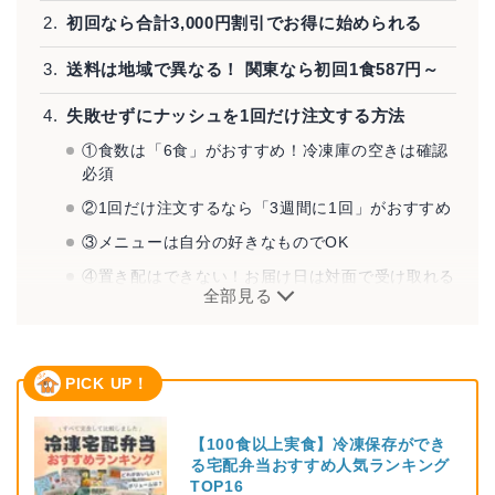
初回なら合計3,000円割引でお得に始められる
送料は地域で異なる！ 関東なら初回1食587円～
失敗せずにナッシュを1回だけ注文する方法
①食数は「6食」がおすすめ！冷凍庫の空きは確認
必須
②1回だけ注文するなら「3週間に1回」がおすすめ
③メニューは自分の好きなものでOK
④置き配はできない！お届け日は対面で受け取れる
全部見る
日時を
⑤継続と解約で悩んだら「停止」を使おう！
ナッシュを実際に試してみた率直な感想
PICK UP！
コンビニへ欲望のままに足を運ぶ回数が激減した
【100食以上実食】冷凍保存ができ
味はファミマ以上、オリジン弁当未満
る宅配弁当おすすめ人気ランキング
牛丼大盛りがデフォの筆者でも米が2杯以上必須だ
TOP16