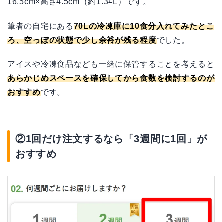
16.5cm×高さ4.5cm（約1.34L）です。
筆者の自宅にある
70Lの冷凍庫に10食分入れてみたとこ
ろ、空っぽの状態で少し余裕が残る程度
でした。
アイスや冷凍食品なども一緒に保管することを考えると
あらかじめスペースを確保してから食数を検討するのが
おすすめ
です。
②1回だけ注文するなら「3週間に1回」が
おすすめ