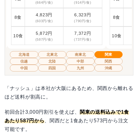
(664円/食)
(914円/食)
(
4,823円
6,323円
4
8食
8食
(603円/食)
(790円/食)
(
5,872円
7,372円
5
10食
10食
(587円/食)
(737円/食)
(
北海道
北東北
南東北
関東
信越
北陸
中部
関西
中国
四国
九州
沖縄
「ナッシュ」は本社が大阪にあるため、関西から離れる
ほど送料が割高に。
初回合計3,000円割引を使えば、
関東の送料込みで1食
あたり587円から
、関西だと1食あたり573円から注文
可能です。