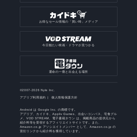
お得なセール情報の「買い時」メディア
今日観たい映画・ドラマが見つかる
運命の一冊と出会える場所
©2007-2026 Nyle Inc.
アプリブ利用規約
個人情報保護方針
Android は Google Inc. の商標です。
アプリブ、カイドキ、Appliv Games、出会いコンパス、宅食グル
メ、VOD STREAM、電子書籍タウン は、掲載商品の提供元から
紹介料等を受領するアフィリエイトサイトです。また、
Amazon.co.jp アソシエイトメンバー として、Amazon.co.jp の
宣伝リンクから紹介料を獲得しています。