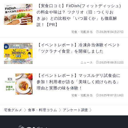
【実食口コミ】FitDish(フィットディッシュ)
の料金や味は？ ツクリオ（旧：つくりお
き.jp）との比較や「いつ届くか」も徹底解
説！【PR】
宅食・宅配弁当
2026年04月27日
【イベントレポート】冷凍弁当体験イベント
「ツクラナイ食堂」を開催しました
ニュース
2025年08月12日
【イベントレポート】マッスルデリ試食会に
参加！利用者が語る「美味しく続けられる」
理由と実際の味を体験！
宅食・宅配弁当
2025年07月18日
宅食グルメ
食事・料理コラム
アンケート調査