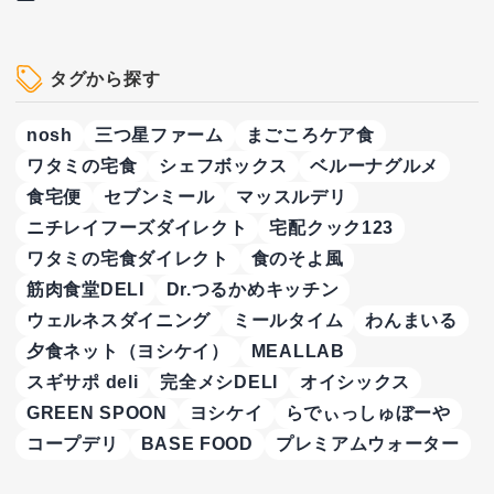
タグから探す
nosh
三つ星ファーム
まごころケア食
ワタミの宅食
シェフボックス
ベルーナグルメ
食宅便
セブンミール
マッスルデリ
ニチレイフーズダイレクト
宅配クック123
ワタミの宅食ダイレクト
食のそよ風
筋肉食堂DELI
Dr.つるかめキッチン
ウェルネスダイニング
ミールタイム
わんまいる
夕食ネット（ヨシケイ）
MEALLAB
スギサポ deli
完全メシDELI
オイシックス
GREEN SPOON
ヨシケイ
らでぃっしゅぼーや
コープデリ
BASE FOOD
プレミアムウォーター