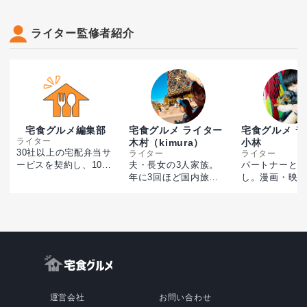
ライター監修者紹介
宅食グルメ編集部
宅食グルメ ライター
宅食グルメ ラ
ライター
木村（kimura）
小林
30社以上の宅配弁当サ
ライター
ライター
ービスを契約し、100
夫・長女の3人家族。
パートナーと二
食以上を実際に食べて
年に3回ほど国内旅行
し。漫画・映画
徹底比較。各サービス
やキャンプを楽しんで
好きのインドア
のレビューやニュース
いる。食事は和洋食が
物などの和食系
情報、お得なキャンペ
好み。料理に関しては
に好みでよく自
ーン、宅食のハウツー
時間があれば自家製出
が、ハンバーガ
記事など、役立つコン
汁、パン、お菓子など
ーメンといった
テンツを日々制作して
作れるものならなんで
クな食べ物も大
います。
も手作りに挑戦する
調理の手間を省
派。だが、忙しい日は
味しい料理が食
外食やファストフード
る宅配弁当やミ
運営会社
お問い合わせ
など便利なサービスに
ットに強い関心