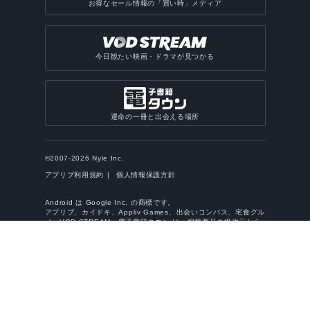
お得なセール情報の「買い時」メディア
今日観たい映画・ドラマが見つかる
運命の一冊と出会える場所
©2007-2026 Nyle Inc.
アプリブ利用規約
個人情報保護方針
Android は Google Inc. の商標です。
アプリブ、カイドキ、Appliv Games、出会いコンパス、宅食グル
メ、VOD STREAM、電子書籍タウン は、掲載商品の提供元から
紹介料等を受領するアフィリエイトサイトです。また、
Amazon.co.jp アソシエイトメンバー として、Amazon.co.jp の
宣伝リンクから紹介料を獲得しています。