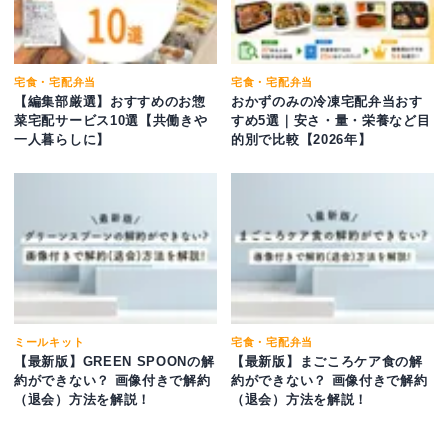
宅食・宅配弁当
宅食・宅配弁当
【編集部厳選】おすすめのお惣
おかずのみの冷凍宅配弁当おす
菜宅配サービス10選【共働きや
すめ5選｜安さ・量・栄養など目
一人暮らしに】
的別で比較【2026年】
ミールキット
宅食・宅配弁当
【最新版】GREEN SPOONの解
【最新版】まごころケア食の解
約ができない？ 画像付きで解約
約ができない？ 画像付きで解約
（退会）方法を解説！
（退会）方法を解説！