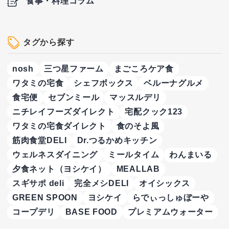
食事・料理コラム
タグから探す
nosh
三つ星ファーム
まごころケア食
ワタミの宅食
シェフボックス
ベルーナグルメ
食宅便
セブンミール
マッスルデリ
ニチレイフーズダイレクト
宅配クック123
ワタミの宅食ダイレクト
食のそよ風
筋肉食堂DELI
Dr.つるかめキッチン
ウェルネスダイニング
ミールタイム
わんまいる
夕食ネット（ヨシケイ）
MEALLAB
スギサポ deli
完全メシDELI
オイシックス
GREEN SPOON
ヨシケイ
らでぃっしゅぼーや
コープデリ
BASE FOOD
プレミアムウォーター