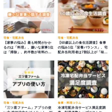
宅食・宅配弁当
宅食・宅配弁当
【家事の悩み】最も時間がかか
【60歳以上の食生活調査】食事
るのは「料理」、嫌いな家事1位
の悩み1位「栄養バランス」、宅
は「掃除」、約半数が有料の家
配弁当利用者は7割以上が「味・
事代行サービスの利用意向有
栄養・メニュー」に満足
宅食・宅配弁当
食事・料理コラム
「三ツ星ファーム」アプリの使
冷凍宅配弁当サービス満足度調