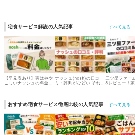
宅食サービス解説の人気記事
すべて見る
【早見表あり】実はやや
ナッシュ(nosh)の口コ
三ツ星ファー
こしいナッシュの料金｜
ミ・評判がひどい それで
&レビュー！家
1ヵ月の総費用・地域に
も私が4年間解約しない4
日間食べ続け
よる違いを解説
つの理由
こと
おすすめ宅食サービス徹底比較の人気記事
すべて見る