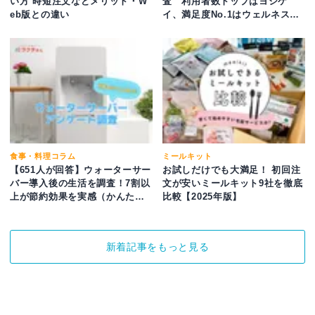
い方 時短注文などメリット・W
査 利用者数トップはヨシケ
eb版との違い
イ、満足度No.1はウェルネスダ
イニング（かんたん宅食ガイド
ラクタさん調べ）
食事・料理コラム
ミールキット
【651人が回答】ウォーターサー
お試しだけでも大満足！ 初回注
バー導入後の生活を調査！7割以
文が安いミールキット9社を徹底
上が節約効果を実感（かんたん
比較【2025年版】
宅食ガイド ラクタさん調べ）
新着記事をもっと見る