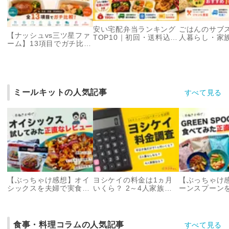
安い宅配弁当ランキング
ごはんのサブス
【ナッシュvs三ツ星ファ
TOP10｜初回・送料込・
人暮らし・家
ーム】13項目でガチ比
月々でコスパが良いの
りのお弁当や
較！ 実際に食べて分かっ
は？【2026年】
ど
たおすすめは？
ミールキットの人気記事
すべて見る
【ぶっちゃけ感想】オイ
ヨシケイの料金は1ヵ月
【ぶっちゃけ
シックスを夫婦で実食レ
いくら？ 2～4人家族や
ーンスプーン
ビュー＆口コミ調査
一人暮らしで210パター
食レビュー＆
ン試算
食事・料理コラムの人気記事
すべて見る