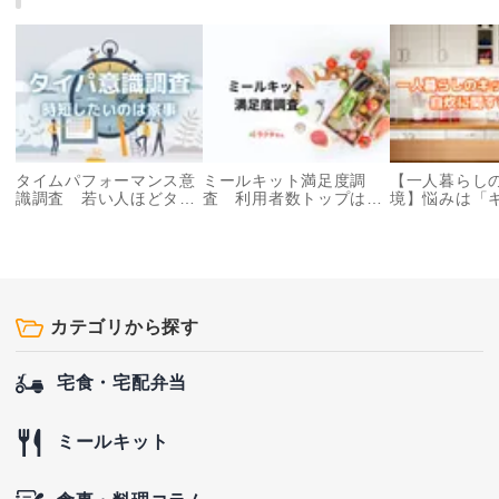
タイムパフォーマンス意
ミールキット満足度調
【一人暮らし
識調査 若い人ほどタイ
査 利用者数トップは
境】悩みは「
パを重視 効率を求める
「オイシックス」、総合
狭い」が44.
のは料理・掃除などの家
満足度No.1は「あっ！と
きない日は「
事
ごはん」
い」
カテゴリから探す
宅食・宅配弁当
ミールキット